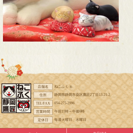
ねこふく
店舗名
®
静岡県静岡市葵区鷹匠2丁目13-21-2
住所
054-275-2996
TEL/FAX
午前11時～午後6時
営業時間
毎週火曜日、水曜日
定休日