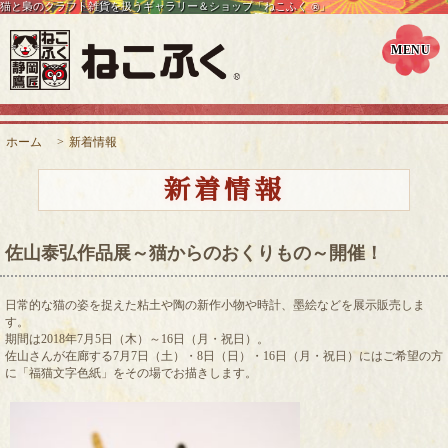
猫と梟のクラフト雑貨を扱うギャラリー＆ショップ「ねこふく
」
®
ホーム
>
新着情報
新着情報
佐山泰弘作品展～猫からのおくりもの～開催！
日常的な猫の姿を捉えた粘土や陶の新作小物や時計、墨絵などを展示販売しま
す。
期間は2018年7月5日（木）～16日（月・祝日）。
佐山さんが在廊する7月7日（土）・8日（日）・16日（月・祝日）にはご希望の方
に「福猫文字色紙」をその場でお描きします。